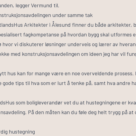
den, legger Vermund til.
onstruksjonsavdelingen under samme tak
stlandsHus Arkitekter i Ålesund finner du både arkitekter, 
esialisert fagkompetanse på hvordan bygg skal utformes et
jø hvor vi diskuterer løsninger underveis og lærer av hver
sjekke med konstruksjonsavdelingen om ideen jeg har vil fung
nytt hus kan for mange være en noe overveldende prosess
e gode tips til hva som er lurt å tenke på, samt hva andre h
ndsHus som boligleverandør vet du at hustegningene er kval
onsavdeling. På den måten kan du føle deg helt trygg på at
erdig hustegning