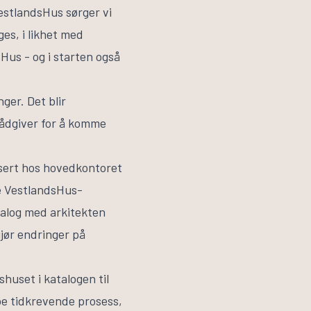
VestlandsHus sørger vi
es, i likhet med
Hus - og i starten også
ger. Det blir
rådgiver for å komme
isert hos hovedkontoret
e VestlandsHus-
ialog med arkitekten
gjør endringer på
shuset i katalogen til
e tidkrevende prosess,