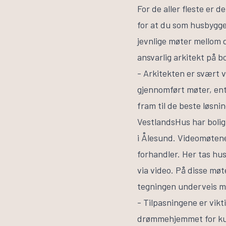
For de aller fleste er 
for at du som husbygger
jevnlige møter mellom 
ansvarlig arkitekt på b
- Arkitekten er svært v
gjennomført møter, ent
fram til de beste løsni
VestlandsHus har bolig
i Ålesund. Videomøtene
forhandler. Her tas hu
via video. På disse møt
tegningen underveis m
- Tilpasningene er vikt
drømmehjemmet for kund