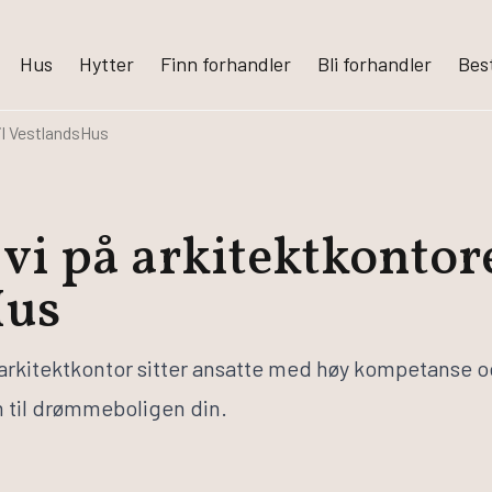
Hus
Hytter
Finn forhandler
Bli forhandler
Best
til VestlandsHus
s
Finn informasjon
 vi på arkitektkontore
log
Finn forhandler
guiden
Bli forhandler
Hus
essen
Om VestlandsHus
Våre ansatte
Visjon og verdier
arkitektkontor sitter ansatte med høy kompetanse og 
partnere
Jobb med oss
 til drømmeboligen din.