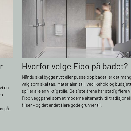
r
Hvorfor velge Fibo på badet?
Når du skal bygge nytt eller pusse opp badet, er det man
valg som skal tas. Materialer, stil, vedlikehold og budsjet
vi en
spiller alle en viktig rolle. De siste årene har stadig flere v
en
Fibo veggpanel som et moderne alternativ til tradisjonel
fliser – og det er det flere gode grunner til.
us på