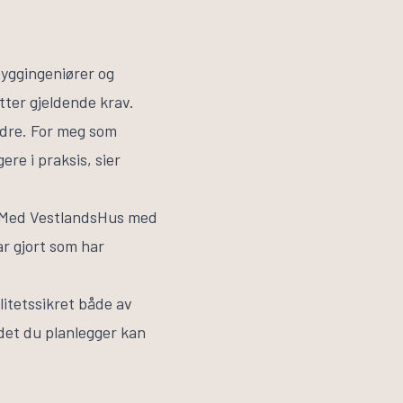
byggingeniører og
ter gjeldende krav.
andre. For meg som
ere i praksis, sier
. Med VestlandsHus med
ar gjort som har
itetssikret både av
 det du planlegger kan