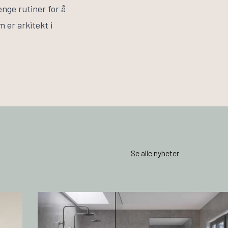
enge rutiner for å
 er arkitekt i
Se alle nyheter