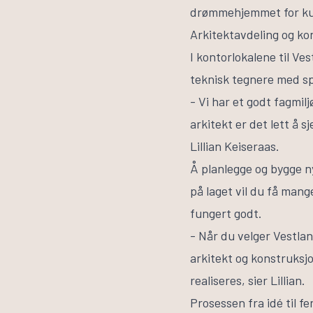
drømmehjemmet for kun
Arkitektavdeling og k
I kontorlokalene til Ve
teknisk tegnere med sp
- Vi har et godt fagmil
arkitekt er det lett å 
Lillian Keiseraas.
Å planlegge og bygge 
på laget vil du få mang
fungert godt.
- Når du velger Vestla
arkitekt og konstruksj
realiseres, sier Lillian.
Prosessen fra idé til f