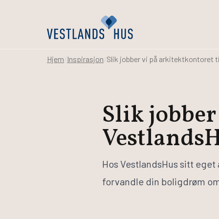
Hjem
/
Inspirasjon
/
Slik jobber vi på arkitektkontoret 
Vi hjelper deg med
Bygge hu
Slik jobber
Hus
Bestill kata
Hytter
Husbygger
Vestlands
Rehabilitering
Byggepros
Arkitekt- og
Tilvalg
ingeniørtjenester
Inspirasjon
Hos VestlandsHus sitt eget 
Svanemerket hus
Samarbeids
forvandle din boligdrøm om