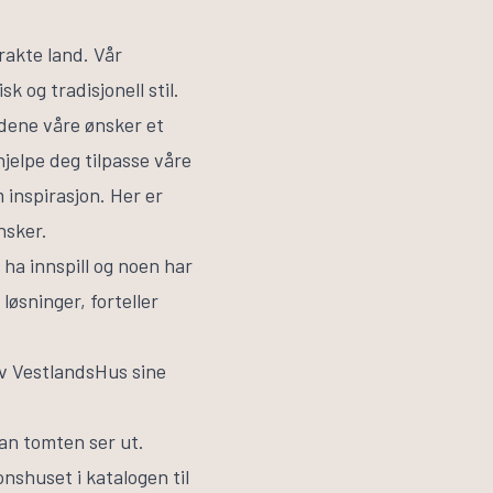
rakte land. Vår
k og tradisjonell stil.
dene våre ønsker et
jelpe deg tilpasse våre
 inspirasjon. Her er
ønsker.
 ha innspill og noen har
løsninger, forteller
 av VestlandsHus sine
dan tomten ser ut.
nshuset i katalogen til