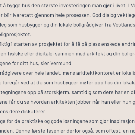
det å bygge hus den største investeringen man gjør i livet. I 
 blir ivaretatt gjennom hele prosessen. God dialog vektlegg
deg som husbygger og din lokale boligrådgiver fra Vestlands
oligprosjektet.
iktig i starten av prosjektet for å få på plass ønskede endrin
en fysiske eller digitale, sammen med arkitekt og din bolig
ngene for ditt hus, sier Vermund.
rådgivere over hele landet, mens arkitektkontoret er lokal
 foregår ved at du som husbygger møter opp hos din lokal
stegningene opp på storskjerm, samtidig som dere har en d
ene får du se hvordan arkitekten jobber når han eller hun 
ens dere diskuterer.
ige for de praktiske og gode løsningene som gjør inspirasjon
en. Denne første fasen er derfor også, som oftest, en no