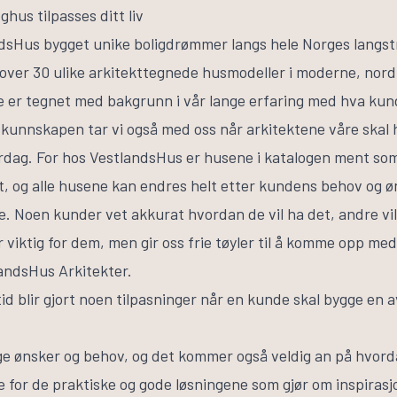
hus tilpasses ditt liv
dsHus bygget unike boligdrømmer langs hele Norges langst
over 30 ulike arkitekttegnede husmodeller i moderne, nordis
e er tegnet med bakgrunn i vår lange erfaring med hva kun
kunnskapen tar vi også med oss når arkitektene våre skal h
erdag. For hos VestlandsHus er husene i katalogen ment som
t, og alle husene kan endres helt etter kundens behov og 
ike. Noen kunder vet akkurat hvordan de vil ha det, andre vil
 viktig for dem, men gir oss frie tøyler til å komme opp med 
andsHus Arkitekter.
tid blir gjort noen tilpasninger når en kunde skal bygge en
lige ønsker og behov, og det kommer også veldig an på hvor
e for de praktiske og gode løsningene som gjør om inspirasjo