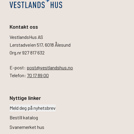
Kontakt oss
VestlandsHus AS
Lerstadveien 517, 6018 Ålesund
Org.nr 927 817 632
E-post:
post@vestlandshus.no
Telefon:
70 17 89 00
Nyttige linker
Meld deg på nyhetsbrev
Bestill katalog
Svanemerket hus