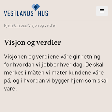
menu
Hjem
/
Om oss
/
Visjon og verdier
search
Visjon og verdier
Vi hjelper deg med
Visjonen og verdiene våre gir retning
Hus
for hvordan vi jobber hver dag. De skal
Hytter
merkes i måten vi møter kundene våre
Rehabilitering
på, og i hvordan vi bygger hjem som skal
Arkitekt- og ingeniørtjenester
Svanemerket hus
vare.
Bygge hus
Bestill katalog