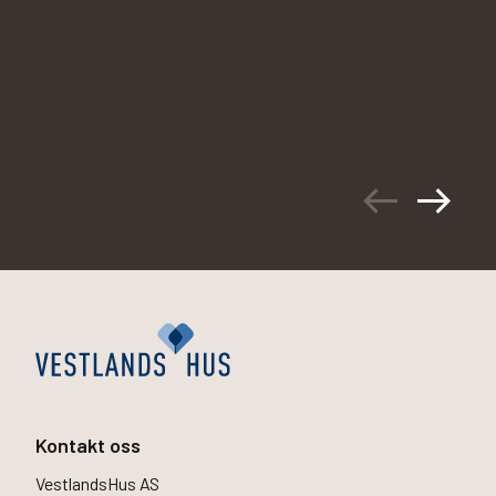
arrow_left_alt
arrow_right_alt
Kontakt oss
VestlandsHus AS