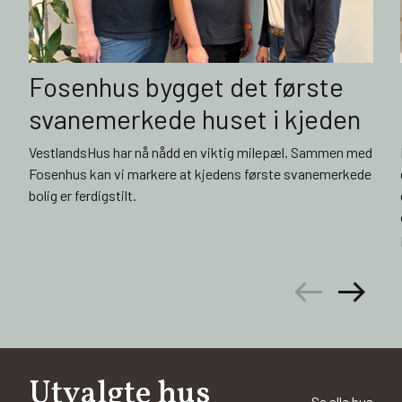
Fosenhus bygget det første
svanemerkede huset i kjeden
VestlandsHus har nå nådd en viktig milepæl. Sammen med
Fosenhus kan vi markere at kjedens første svanemerkede
bolig er ferdigstilt.
arrow_left_alt
arrow_right_alt
Utvalgte hus
Se alle hus