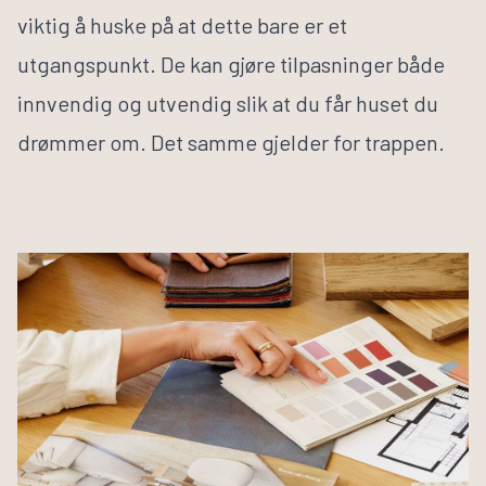
Husbyggerguiden
viktig å huske på at dette bare er et
Byggeprosessen
utgangspunkt. De kan gjøre tilpasninger både
Tilvalg
Inspirasjon
innvendig og utvendig slik at du får huset du
Samarbeidspartnere
drømmer om. Det samme gjelder for trappen.
Finn informasjon
Finn forhandler
Bli forhandler
Om VestlandsHus
Våre ansatte
Visjon og verdier
Jobb med oss