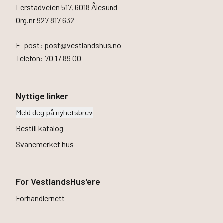
Lerstadveien 517, 6018 Ålesund
Org.nr 927 817 632
E-post:
post@vestlandshus.no
Telefon:
70 17 89 00
Nyttige linker
Meld deg på nyhetsbrev
Bestill katalog
Svanemerket hus
For VestlandsHus'ere
Forhandlernett