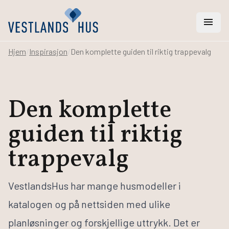
menu
Hjem
/
Inspirasjon
/
Den komplette guiden til riktig trappevalg
search
Den komplette
Vi hjelper deg med
guiden til riktig
Hus
Hytter
trappevalg
Rehabilitering
Arkitekt- og ingeniørtjenester
Svanemerket hus
VestlandsHus har mange husmodeller i
katalogen og på nettsiden med ulike
Bygge hus
planløsninger og forskjellige uttrykk. Det er
Bestill katalog