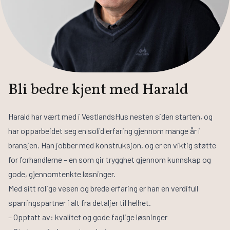
Husbyggerguiden
Byggeprosessen
Tilvalg
Inspirasjon
Samarbeidspartnere
Bli bedre kjent med Harald
Finn informasjon
Finn forhandler
Harald har vært med i VestlandsHus nesten siden starten, og
Bli forhandler
har opparbeidet seg en solid erfaring gjennom mange år i
Om VestlandsHus
bransjen. Han jobber med konstruksjon, og er en viktig støtte
Våre ansatte
for forhandlerne – en som gir trygghet gjennom kunnskap og
Visjon og verdier
Jobb med oss
gode, gjennomtenkte løsninger.
Med sitt rolige vesen og brede erfaring er han en verdifull
sparringspartner i alt fra detaljer til helhet.
– Opptatt av: kvalitet og gode faglige løsninger