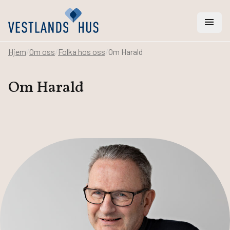
menu
Hjem
/
Om oss
/
Folka hos oss
/
Om Harald
search
Om Harald
Vi hjelper deg med
Hus
Hytter
Rehabilitering
Arkitekt- og ingeniørtjenester
Svanemerket hus
Bygge hus
Bestill katalog