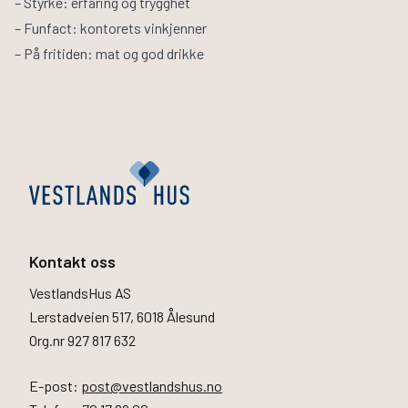
– Styrke: erfaring og trygghet
– Funfact: kontorets vinkjenner
– På fritiden: mat og god drikke
Kontakt oss
VestlandsHus AS
Lerstadveien 517, 6018 Ålesund
Org.nr 927 817 632
E-post:
post@vestlandshus.no