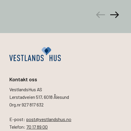
arrow_left_alt
arrow_right_alt
Kontakt oss
VestlandsHus AS
Lerstadveien 517, 6018 Ålesund
Org.nr 927 817 632
E-post:
post@vestlandshus.no
Telefon:
70 17 89 00