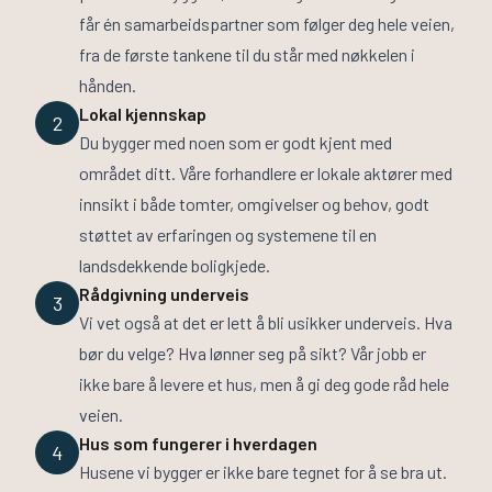
får én samarbeidspartner som følger deg hele veien,
fra de første tankene til du står med nøkkelen i
hånden.
Lokal kjennskap
2
Du bygger med noen som er godt kjent med
området ditt. Våre forhandlere er lokale aktører med
innsikt i både tomter, omgivelser og behov, godt
støttet av erfaringen og systemene til en
landsdekkende boligkjede.
Rådgivning underveis
3
Vi vet også at det er lett å bli usikker underveis. Hva
bør du velge? Hva lønner seg på sikt? Vår jobb er
ikke bare å levere et hus, men å gi deg gode råd hele
veien.
Hus som fungerer i hverdagen
4
Husene vi bygger er ikke bare tegnet for å se bra ut.