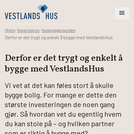
menu
Hjem
/
Inspirasjon
/
Husbyggerguiden
/
Derfor er det trygt og enkelt å bygge med VestlandsHus
search
Derfor er det trygt og enkelt å
Vi hjelper deg med
bygge med VestlandsHus
Hus
Hytter
Vi vet at det kan føles stort å skulle
Rehabilitering
bygge bolig. For mange er dette den
Arkitekt- og ingeniørtjenester
største investeringen de noen gang
Svanemerket hus
gjør. Så hvordan vet du egentlig hvem
Bygge hus
du kan stole på – og hvilken partner
som er riktig å bygge med?
Bestill katalog