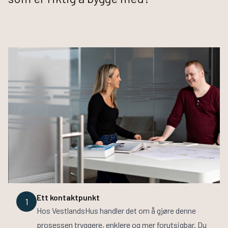
Husbyggerguiden
Byggeprosessen
Tilvalg
Inspirasjon
Samarbeidspartnere
Finn informasjon
Finn forhandler
Bli forhandler
Om VestlandsHus
Våre ansatte
Visjon og verdier
Jobb med oss
Ett kontaktpunkt
1
Hos VestlandsHus handler det om å gjøre denne
prosessen tryggere, enklere og mer forutsigbar. Du