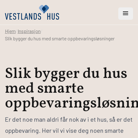
menu
Hjem
/
Inspirasjon
/
Slik bygger du hus med smarte oppbevaringsløsninger
search
Vi hjelper deg med
Slik bygger du hus
Hus
med smarte
Hytter
Rehabilitering
oppbevaringsløsni
Arkitekt- og ingeniørtjenester
Svanemerket hus
Er det noe man aldri får nok av i et hus, så er det
Bygge hus
oppbevaring. Her vil vi vise deg noen smarte
Bestill katalog