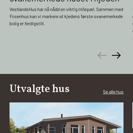
VestlandsHus har nå nådd en viktig milepæl. Sammen med
Fosenhus kan vi markere at kjedens første svanemerkede
bolig er ferdigstilt.
arrow_left_alt
arrow_right_alt
Utvalgte hus
Se alle hus