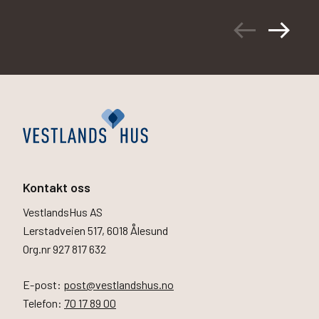
arrow_left_alt
arrow_right_alt
Kontakt oss
VestlandsHus AS
Lerstadveien 517, 6018 Ålesund
Org.nr 927 817 632
E-post:
post@vestlandshus.no
Telefon:
70 17 89 00