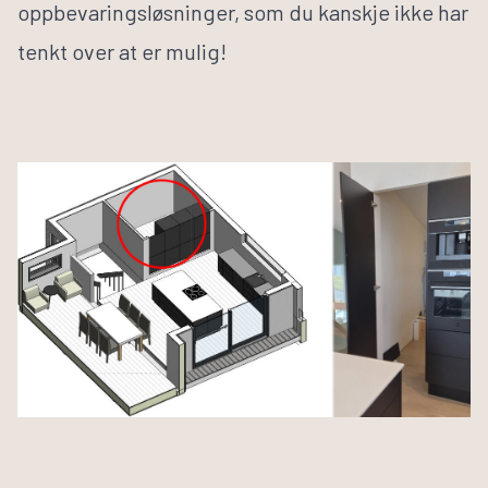
oppbevaringsløsninger, som du kanskje ikke har
Husbyggerguiden
Byggeprosessen
tenkt over at er mulig!
Tilvalg
Inspirasjon
Samarbeidspartnere
Finn informasjon
Finn forhandler
Bli forhandler
Om VestlandsHus
Våre ansatte
Visjon og verdier
Jobb med oss