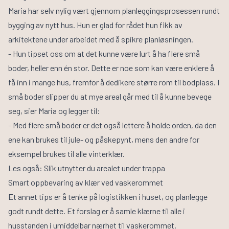
Maria har selv nylig vært gjennom planleggingsprosessen rundt
bygging av nytt hus. Hun er glad for rådet hun fikk av
arkitektene under arbeidet med å spikre planløsningen.
- Hun tipset oss om at det kunne være lurt å ha flere små
boder, heller enn én stor. Dette er noe som kan være enklere å
få inn i mange hus, fremfor å dedikere større rom til bodplass. I
små boder slipper du at mye areal går med til å kunne bevege
seg, sier Maria og legger til:
- Med flere små boder er det også lettere å holde orden, da den
ene kan brukes til jule- og påskepynt, mens den andre for
eksempel brukes til alle vinterklær.
Les også:
Slik utnytter du arealet under trappa
Smart oppbevaring av klær ved vaskerommet
Et annet tips er å tenke på logistikken i huset, og planlegge
godt rundt dette. Et forslag er å samle klærne til alle i
husstanden i umiddelbar nærhet til vaskerommet.