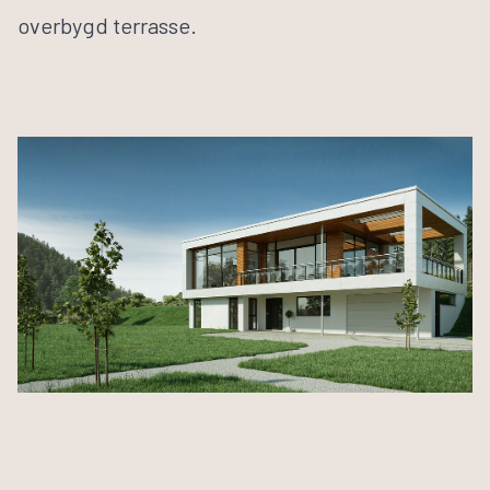
Husbyggerguiden
overbygd terrasse.
Byggeprosessen
Tilvalg
Inspirasjon
Samarbeidspartnere
Finn informasjon
Finn forhandler
Bli forhandler
Om VestlandsHus
Våre ansatte
Visjon og verdier
Jobb med oss