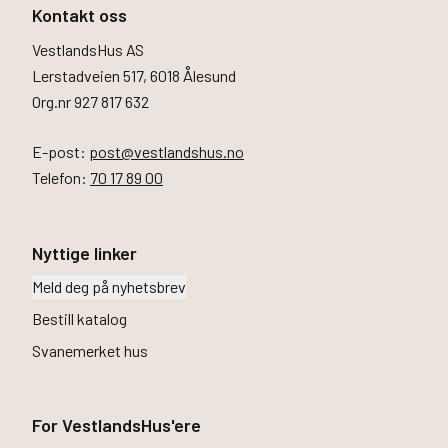
Kontakt oss
VestlandsHus AS
Lerstadveien 517, 6018 Ålesund
Org.nr 927 817 632
E-post:
post@vestlandshus.no
Telefon:
70 17 89 00
Nyttige linker
Meld deg på nyhetsbrev
Bestill katalog
Svanemerket hus
For VestlandsHus'ere