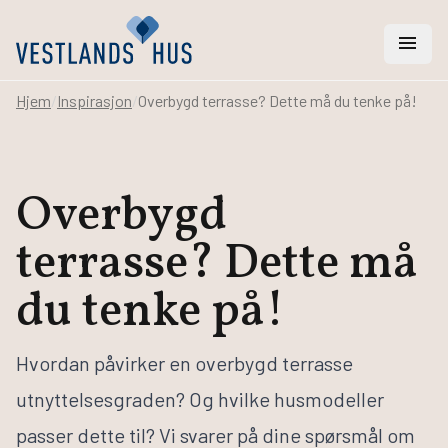
menu
Hjem
/
Inspirasjon
/
Overbygd terrasse? Dette må du tenke på!
search
Overbygd
Vi hjelper deg med
terrasse? Dette må
Hus
Hytter
du tenke på!
Rehabilitering
Arkitekt- og ingeniørtjenester
Svanemerket hus
Hvordan påvirker en overbygd terrasse
utnyttelsesgraden? Og hvilke husmodeller
Bygge hus
passer dette til? Vi svarer på dine spørsmål om
Bestill katalog