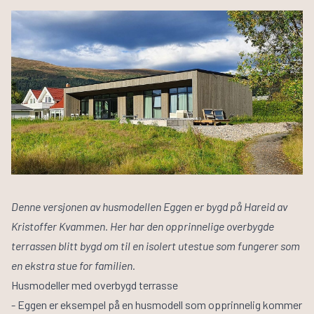
Denne versjonen av husmodellen Eggen er bygd på Hareid av
Kristoffer Kvammen. Her har den opprinnelige overbygde
terrassen blitt bygd om til en isolert utestue som fungerer som
en ekstra stue for familien.
Husmodeller med overbygd terrasse
-
Eggen
er eksempel på en husmodell som opprinnelig kommer