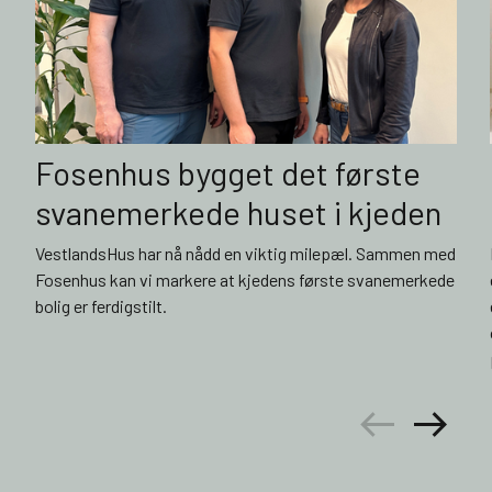
Fosenhus bygget det første
svanemerkede huset i kjeden
VestlandsHus har nå nådd en viktig milepæl. Sammen med
Fosenhus kan vi markere at kjedens første svanemerkede
bolig er ferdigstilt.
arrow_left_alt
arrow_right_alt