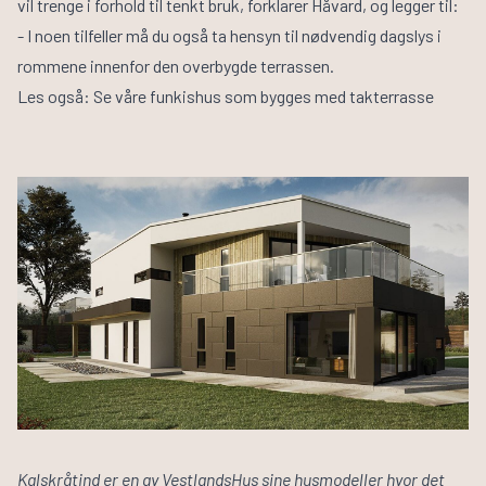
vil trenge i forhold til tenkt bruk, forklarer Håvard, og legger til:
- I noen tilfeller må du også ta hensyn til nødvendig dagslys i
rommene innenfor den overbygde terrassen.
Les også: Se våre
funkishus som bygges med takterrasse
Kalskråtind er en av VestlandsHus sine husmodeller hvor det