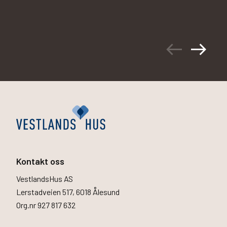
arrow_left_alt
arrow_right_alt
Kontakt oss
VestlandsHus AS
Lerstadveien 517, 6018 Ålesund
Org.nr 927 817 632