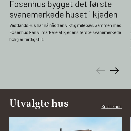
Fosenhus bygget det første
svanemerkede huset i kjeden
VestlandsHus har nå nådd en viktig milepæl. Sammen med
Fosenhus kan vi markere at kjedens første svanemerkede
bolig er ferdigstilt.
arrow_left_alt
arrow_right_alt
Utvalgte hus
Se alle hus