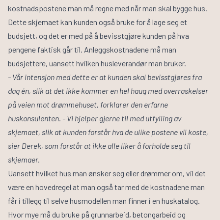
kostnadspostene man må regne med når man skal bygge hus.
Dette skjemaet kan kunden også bruke for å lage seg et
budsjett, og det er med på å bevisstgjøre kunden på hva
pengene faktisk går til. Anleggskostnadene må man
budsjettere, uansett hvilken husleverandør man bruker.
- Vår intensjon med dette er at kunden skal bevisstgjøres fra
dag én, slik at det ikke kommer en hel haug med overraskelser
på veien mot drømmehuset, forklarer den erfarne
huskonsulenten. - Vi hjelper gjerne til med utfylling av
skjemaet, slik at kunden forstår hva de ulike postene vil koste,
sier Derek, som forstår at ikke alle liker å forholde seg til
skjemaer.
Uansett hvilket hus man ønsker seg eller drømmer om, vil det
være en hovedregel at man også tar med de kostnadene man
får i tillegg til selve husmodellen man finner i en huskatalog.
Hvor mye må du bruke på grunnarbeid, betongarbeid og