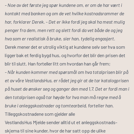
- Noe av det første jeg spør kundene om, er om de har vært i
kontakt med banken og om de vet hvilke kostnadsrammer de
har, forklarer Derek. - Det er ikke fordi jeg skal ha mest mulig
penger fra dem, men rett og slett fordi da vet både de og jeg
hva som er realistisk å bruke, sier han, tydelig engasjert.
Derek mener det er utrolig viktig at kundene selv ser hva som
ligger bak et ferdig bygd hus, og hvorfor det blir den prisen det
blir til slutt. Han forteller litt om hvordan han går frem;
- Når kunden kommer med spørsmål om hva totalprisen blir på
et av våre VestlandsHus, er rådet jeg gir at de tar katalogprisen
på huset de ønsker seg og ganger den med 1,7. Det er fordi man i
den totalprisen også tar høyde for hva man må regne med å
bruke i anleggskostnader og tomtearbeid, forteller han.
Tilleggskostnadene som gjelder alle
VestlandsHus Mjelde sender alltid ut et anleggskostnads-
skjema til sine kunder, hvor de har satt opp de ulike