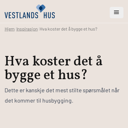
menu
Hjem
/
Inspirasjon
/
Hva koster det å bygge et hus?
search
Hva koster det å
Vi hjelper deg med
bygge et hus?
Hus
Hytter
Rehabilitering
Dette er kanskje det mest stilte spørsmålet når
Arkitekt- og ingeniørtjenester
Svanemerket hus
det kommer til husbygging.
Bygge hus
Bestill katalog