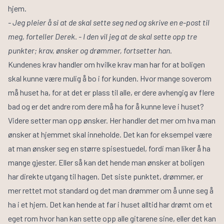
hjem.
- Jeg pleier å si at de skal sette seg ned og skrive en e-post til
meg, forteller Derek. - I den vil jeg at de skal sette opp tre
punkter; krav, ønsker og drømmer, fortsetter han.
Kundenes krav handler om hvilke krav man har for at boligen
skal kunne være mulig å bo i for kunden. Hvor mange soverom
må huset ha, for at det er plass til alle, er dere avhengig av flere
bad og er det andre rom dere må ha for å kunne leve i huset?
Videre setter man opp ønsker. Her handler det mer om hva man
ønsker at hjemmet skal inneholde. Det kan for eksempel være
at man ønsker seg en større spisestuedel, fordi man liker å ha
mange gjester. Eller så kan det hende man ønsker at boligen
har direkte utgang til hagen. Det siste punktet, drømmer, er
mer rettet mot standard og det man drømmer om å unne seg å
ha i et hjem. Det kan hende at far i huset alltid har drømt om et
eget rom hvor han kan sette opp alle gitarene sine, eller det kan