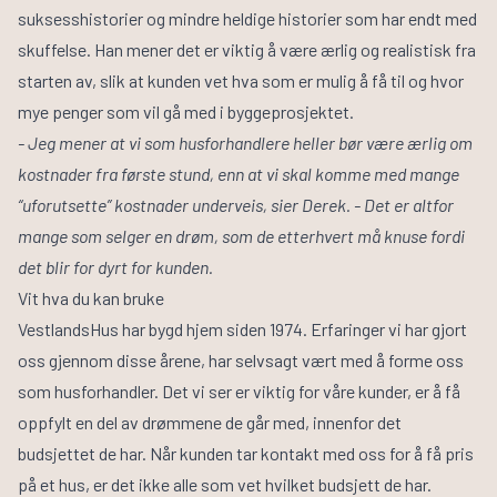
suksesshistorier og mindre heldige historier som har endt med
skuffelse. Han mener det er viktig å være ærlig og realistisk fra
starten av, slik at kunden vet hva som er mulig å få til og hvor
mye penger som vil gå med i byggeprosjektet.
- Jeg mener at vi som husforhandlere heller bør være ærlig om
kostnader fra første stund, enn at vi skal komme med mange
“uforutsette” kostnader underveis, sier Derek. - Det er altfor
mange som selger en drøm, som de etterhvert må knuse fordi
det blir for dyrt for kunden.
Vit hva du kan bruke
VestlandsHus har bygd hjem siden 1974. Erfaringer vi har gjort
oss gjennom disse årene, har selvsagt vært med å forme oss
som husforhandler. Det vi ser er viktig for våre kunder, er å få
oppfylt en del av drømmene de går med, innenfor det
budsjettet de har. Når kunden tar kontakt med oss for å få pris
på et hus, er det ikke alle som vet hvilket budsjett de har.