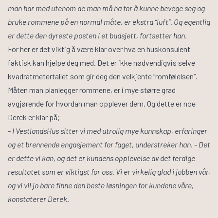
man har med utenom de man må ha for å kunne bevege seg og
bruke rommene på en normal måte, er ekstra “luft”. Og egentlig
er dette den dyreste posten i et budsjett, fortsetter han.
For her er det viktig å være klar over hva en huskonsulent
faktisk kan hjelpe deg med. Det er ikke nødvendigvis selve
kvadratmetertallet som gir deg den velkjente “romfølelsen”.
Måten man planlegger rommene, er i mye større grad
avgjørende for hvordan man opplever dem. Og dette er noe
Derek er klar på;
- I VestlandsHus sitter vi med utrolig mye kunnskap, erfaringer
og et brennende engasjement for faget, understreker han. - Det
er dette vi kan, og det er kundens opplevelse av det ferdige
resultatet som er viktigst for oss. Vi er virkelig glad i jobben vår,
og vi vil jo bare finne den beste løsningen for kundene våre,
konstaterer Derek.