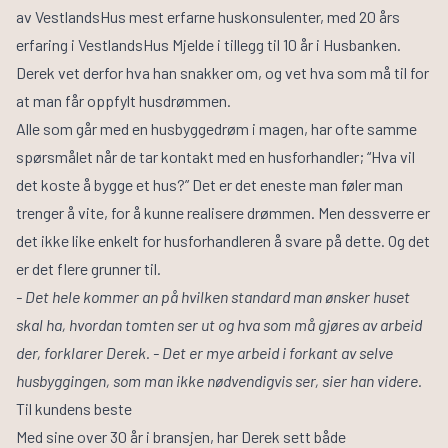
av VestlandsHus mest erfarne huskonsulenter, med 20 års
erfaring i VestlandsHus Mjelde i tillegg til 10 år i Husbanken.
Derek vet derfor hva han snakker om, og vet hva som må til for
at man får oppfylt husdrømmen.
Alle som går med en husbyggedrøm i magen, har ofte samme
spørsmålet når de tar kontakt med en husforhandler; “Hva vil
det koste å bygge et hus?” Det er det eneste man føler man
trenger å vite, for å kunne realisere drømmen. Men dessverre er
det ikke like enkelt for husforhandleren å svare på dette. Og det
er det flere grunner til.
- Det hele kommer an på hvilken standard man ønsker huset
skal ha, hvordan tomten ser ut og hva som må gjøres av arbeid
der, forklarer Derek. - Det er mye arbeid i forkant av selve
husbyggingen, som man ikke nødvendigvis ser, sier han videre.
Til kundens beste
Med sine over 30 år i bransjen, har Derek sett både