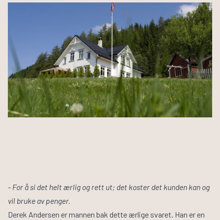
Husbyggerguiden
Byggeprosessen
Tilvalg
Inspirasjon
Samarbeidspartnere
Finn informasjon
Finn forhandler
Bli forhandler
Om VestlandsHus
Våre ansatte
Visjon og verdier
Jobb med oss
- For å si det helt ærlig og rett ut; det koster det kunden kan og
vil bruke av penger.
Derek Andersen er mannen bak dette ærlige svaret. Han er en