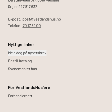
Husbyggerguiden
Org.nr 927 817 632
Byggeprosessen
Tilvalg
E-post:
post@vestlandshus.no
Inspirasjon
Telefon:
70 17 89 00
Samarbeidspartnere
Finn informasjon
Nyttige linker
Meld deg på nyhetsbrev
Finn forhandler
Bli forhandler
Bestill katalog
Om VestlandsHus
Svanemerket hus
Våre ansatte
Visjon og verdier
Jobb med oss
For VestlandsHus'ere
Forhandlernett