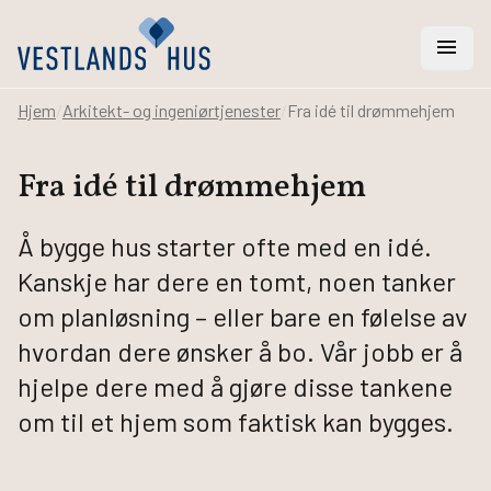
menu
Hjem
/
Arkitekt- og ingeniørtjenester
/
Fra idé til drømmehjem
search
Fra idé til drømmehjem
Vi hjelper deg med
Å bygge hus starter ofte med en idé.
Hus
Kanskje har dere en tomt, noen tanker
Hytter
om planløsning – eller bare en følelse av
Rehabilitering
hvordan dere ønsker å bo. Vår jobb er å
Arkitekt- og ingeniørtjenester
Svanemerket hus
hjelpe dere med å gjøre disse tankene
om til et hjem som faktisk kan bygges.
Bygge hus
Bestill katalog