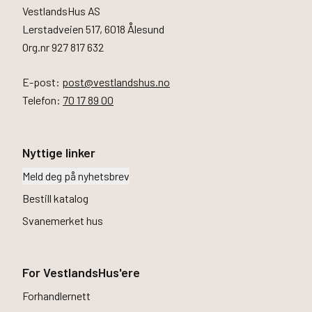
VestlandsHus AS
Lerstadveien 517, 6018 Ålesund
Org.nr 927 817 632
E-post:
post@vestlandshus.no
Telefon:
70 17 89 00
Nyttige linker
Meld deg på nyhetsbrev
Bestill katalog
Svanemerket hus
For VestlandsHus'ere
Forhandlernett