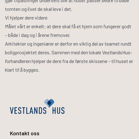
gjør tilpasninger underveis slik at huset passer bedre til både
tomten og livet de skal leve i det.
Vi hjelper dere videre
Målet vårt er enkelt: at dere skal få et hjem som fungerer godt
– både i dag og i årene fremover.
Arkitekter og ingeniører er derfor en viktig del av teamet rundt
boligprosjektet deres. Sammen med den lokale VestlandsHus-
forhandleren hjelper de dere fra de første skissene – til huset er
klart til å bygges.
Kontakt oss