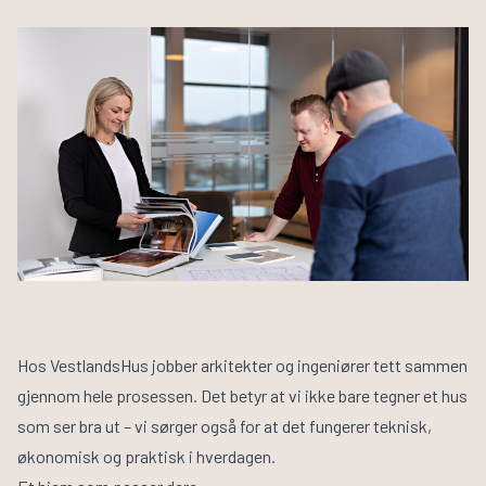
Husbyggerguiden
Byggeprosessen
Tilvalg
Inspirasjon
Samarbeidspartnere
Finn informasjon
Finn forhandler
Bli forhandler
Om VestlandsHus
Våre ansatte
Visjon og verdier
Jobb med oss
Hos VestlandsHus jobber arkitekter og ingeniører tett sammen
gjennom hele prosessen. Det betyr at vi ikke bare tegner et hus
som ser bra ut – vi sørger også for at det fungerer teknisk,
økonomisk og praktisk i hverdagen.